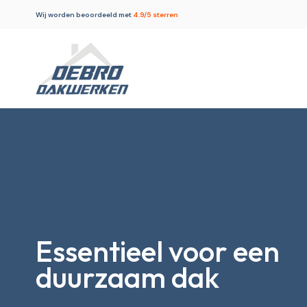
Ga
Wij worden beoordeeld met
4.9/5 sterren
naar
inhoud
Essentieel voor een
duurzaam dak