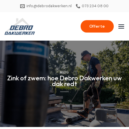
Ga
info@debrodakwerken.nl
073 234 08 00
naar
inhoud
Offerte
BLOG
Zink of zwem: hoe Debro Dakwerken uw
dak redt