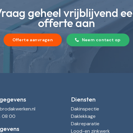
raag geheel vrijblijvend e
offerte aan
Offerte aanvragen
Neem contact op
gegevens
Diensten
ebrodakwerken.nl
Dakinspectie
4 08 00
Daklekkage
Dakreparatie
gevens
Lood-en zinkwerk