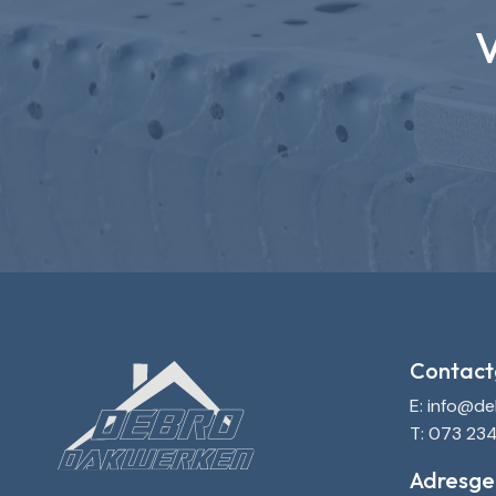
V
Contact
E: info@d
T: 073 23
Adresge