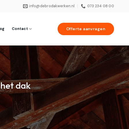
info@debrodakwerken.nl
073 234 08 00
Offerte aanvragen
log
Contact
 het dak